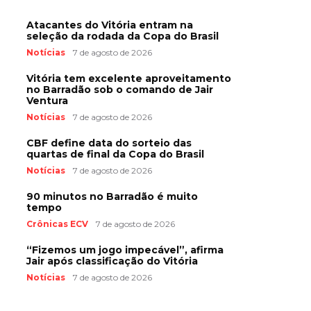
Atacantes do Vitória entram na
seleção da rodada da Copa do Brasil
Notícias
7 de agosto de 2026
Vitória tem excelente aproveitamento
no Barradão sob o comando de Jair
Ventura
Notícias
7 de agosto de 2026
CBF define data do sorteio das
quartas de final da Copa do Brasil
Notícias
7 de agosto de 2026
90 minutos no Barradão é muito
tempo
Crônicas ECV
7 de agosto de 2026
“Fizemos um jogo impecável”, afirma
Jair após classificação do Vitória
Notícias
7 de agosto de 2026