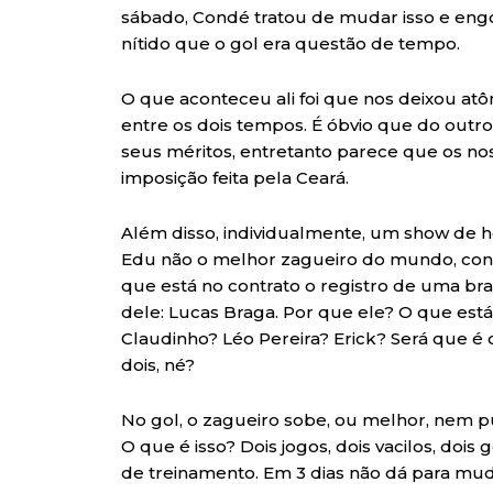
sábado, Condé tratou de mudar isso e engol
nítido que o gol era questão de tempo.
O que aconteceu ali foi que nos deixou at
entre os dois tempos. É óbvio que do out
seus méritos, entretanto parece que os no
imposição feita pela Ceará.
Além disso, individualmente, um show de ho
Edu não o melhor zagueiro do mundo, cont
que está no contrato o registro de uma brag
dele: Lucas Braga. Por que ele? O que e
Claudinho? Léo Pereira? Erick? Será que é
dois, né?
No gol, o zagueiro sobe, ou melhor, nem pul
O que é isso? Dois jogos, dois vacilos, doi
de treinamento. Em 3 dias não dá para mud