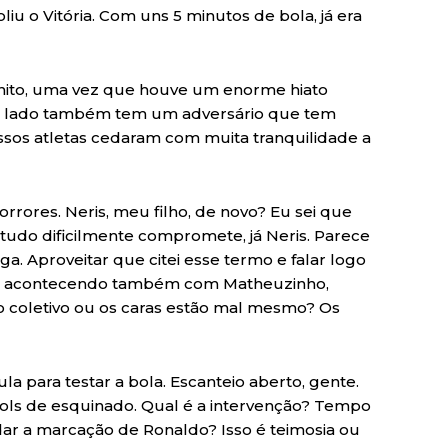
iu o Vitória. Com uns 5 minutos de bola, já era
ônito, uma vez que houve um enorme hiato
ro lado também tem um adversário que tem
ssos atletas cedaram com muita tranquilidade a
rrores. Neris, meu filho, de novo? Eu sei que
udo dificilmente compromete, já Neris. Parece
a. Aproveitar que citei esse termo e falar logo
stá acontecendo também com Matheuzinho,
 o coletivo ou os caras estão mal mesmo? Os
a para testar a bola. Escanteio aberto, gente.
s gols de esquinado. Qual é a intervenção? Tempo
ar a marcação de Ronaldo? Isso é teimosia ou