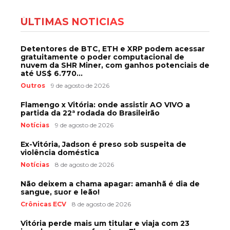
ÚLTIMAS NOTÍCIAS
Detentores de BTC, ETH e XRP podem acessar
gratuitamente o poder computacional de
nuvem da SHR Miner, com ganhos potenciais de
até US$ 6.770...
Outros
9 de agosto de 2026
Flamengo x Vitória: onde assistir AO VIVO a
partida da 22ª rodada do Brasileirão
Notícias
9 de agosto de 2026
Ex-Vitória, Jadson é preso sob suspeita de
violência doméstica
Notícias
8 de agosto de 2026
Não deixem a chama apagar: amanhã é dia de
sangue, suor e leão!
Crônicas ECV
8 de agosto de 2026
Vitória perde mais um titular e viaja com 23