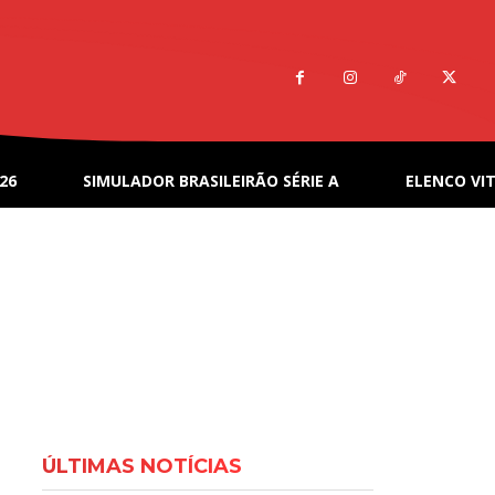
26
SIMULADOR BRASILEIRÃO SÉRIE A
ELENCO VIT
ÚLTIMAS NOTÍCIAS