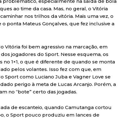
 problemático, especialmente na saída de bola
es ao time da casa. Mas, no geral, o Vitória
aminhar nos trilhos da vitória. Mais uma vez, o
 o ponta Mateus Gonçalves, que fez inclusive a
 do Vitória foi bem agressivo na marcação, em
dos jogadores do Sport. Nesse esquema, os
no 1×1, o que é diferente de quando se monta
do pelos volantes. Isso fez com que, em
do Sport como Luciano Juba e Vagner Love se
ado perigo à meta de Lucas Arcanjo. Porém, a
am no “bote” certo das jogadas.
ogada de escanteio, quando Camutanga cortou
po, o Sport pouco produziu em lances de