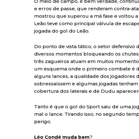
O meio de campo, é bem verdade, continua
e erros de passe, que renderam contra-ataqu
mostrou que superou a má fase e voltou a c
Leão teve como principal válvula de escape
jogada do gol do Leão.
Do ponto de vista tático, o setor defensivo
diversos momentos bloqueando os chutes 
três zagueiros atuam em muitos momentos 
um esquema onde o primeiro combate é da
alguns lances, a qualidade dos jogadores 
sobressaíssem e algumas jogadas tenham d
cobertura dos laterais e de Dudu aparecer
Tanto é que o gol do Sport saiu de uma j
mal o lance. Tirando isso, no segundo tem
perigo.
Léo Condé muda bem
?