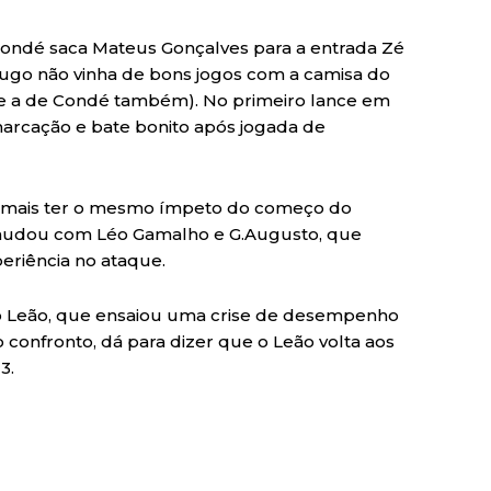
ondé saca Mateus Gonçalves para a entrada Zé
Hugo não vinha de bons jogos com a camisa do
u (e a de Condé também). No primeiro lance em
marcação e bate bonito após jogada de
iu mais ter o mesmo ímpeto do começo do
a mudou com Léo Gamalho e G.Augusto, que
riência no ataque.
o Leão, que ensaiou uma crise de desempenho
 confronto, dá para dizer que o Leão volta aos
3.