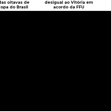
das oitavas de
desigual ao Vitória em
Copa do Brasil
acordo da FFU