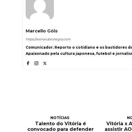
Marcello Góis
https://arenarubronegra.com
Comunicador. Reporto o cotidiano e os bastidores d
Apaixonado pela cultura japonesa, futebol e jornali
NOTÍCIAS
NO
Talento do Vitória é
Vitória x 
convocado para defender
assistir A