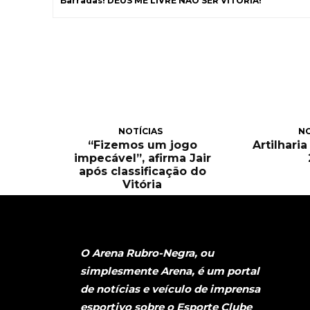
Barradas! DEUS ME LIVRE NÃO SER VITÓRIA!
NOTÍCIAS
NO
“Fizemos um jogo
Artilhari
impecável”, afirma Jair
após classificação do
Vitória
O Arena Rubro-Negra, ou
simplesmente Arena, é um portal
de notícias e veículo de imprensa
esportivo sobre o Esporte Clube