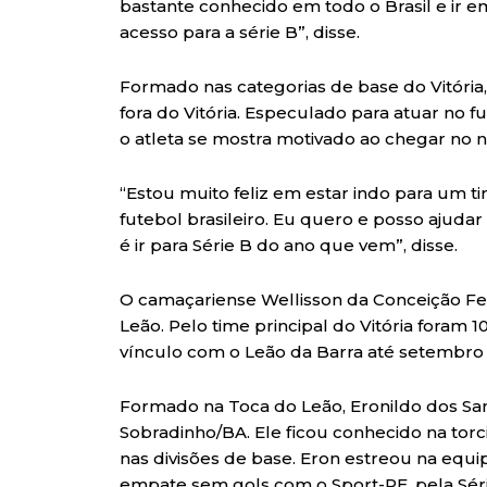
bastante conhecido em todo o Brasil e ir em
acesso para a série B”, disse.
Formado nas categorias de base do Vitória
fora do Vitória. Especulado para atuar no 
o atleta se mostra motivado ao chegar no 
“Estou muito feliz em estar indo para um
futebol brasileiro. Eu quero e posso ajud
é ir para Série B do ano que vem”, disse.
O camaçariense Wellisson da Conceição Fer
Leão. Pelo time principal do Vitória foram
vínculo com o Leão da Barra até setembro
Formado na Toca do Leão, Eronildo dos San
Sobradinho/BA. Ele ficou conhecido na to
nas divisões de base. Eron estreou na equi
empate sem gols com o Sport-PE, pela Séri