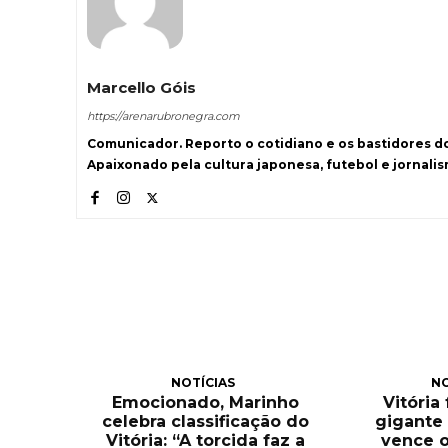
Marcello Góis
https://arenarubronegra.com
Comunicador. Reporto o cotidiano e os bastidores d
Apaixonado pela cultura japonesa, futebol e jornali
NOTÍCIAS
NO
Emocionado, Marinho
Vitória
celebra classificação do
gigante 
Vitória: “A torcida faz a
vence o