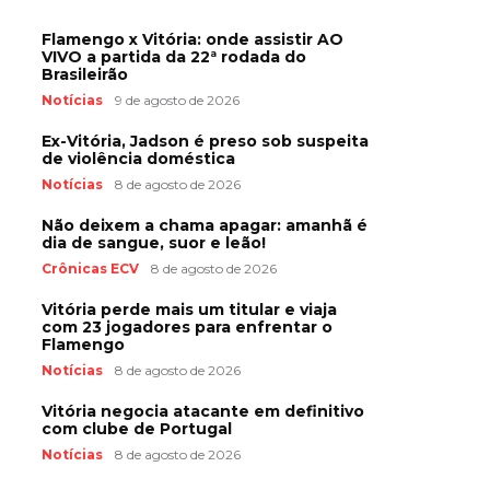
Flamengo x Vitória: onde assistir AO
VIVO a partida da 22ª rodada do
Brasileirão
Notícias
9 de agosto de 2026
Ex-Vitória, Jadson é preso sob suspeita
de violência doméstica
Notícias
8 de agosto de 2026
Não deixem a chama apagar: amanhã é
dia de sangue, suor e leão!
Crônicas ECV
8 de agosto de 2026
Vitória perde mais um titular e viaja
com 23 jogadores para enfrentar o
Flamengo
Notícias
8 de agosto de 2026
Vitória negocia atacante em definitivo
com clube de Portugal
Notícias
8 de agosto de 2026