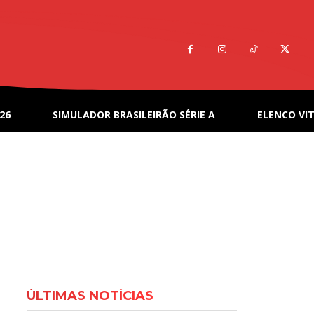
26
SIMULADOR BRASILEIRÃO SÉRIE A
ELENCO VIT
ÚLTIMAS NOTÍCIAS