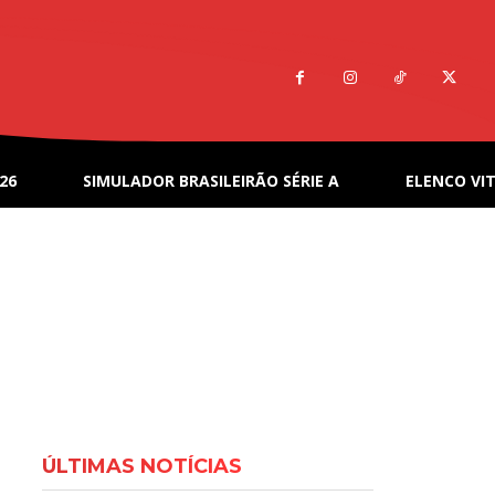
26
SIMULADOR BRASILEIRÃO SÉRIE A
ELENCO VIT
ÚLTIMAS NOTÍCIAS