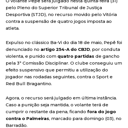
O volante Pepê será julgado nesta quinta-feira (31)
pelo Pleno do Superior Tribunal de Justiça
Desportiva (STJD), no recurso movido pelo Vitória
contra a suspensão de quatro jogos imposta ao
atleta.
Expulso no clássico Ba-Vi do dia 18 de maio, Pepê foi
denunciado no
artigo 254-A do CBJD
, por conduta
violenta, e punido com
quatro partidas
de gancho
pela 3ª Comissão Disciplinar. O clube conseguiu um
efeito suspensivo que permitiu a utilização do
jogador nas rodadas seguintes, contra o Sport e
Red Bull Bragantino.
Agora, o recurso será julgado em última instância.
Caso a punição seja mantida, o volante terá de
cumprir o restante da pena, ficando
fora do jogo
contra o Palmeiras
, marcado para domingo (03), no
Barradão.