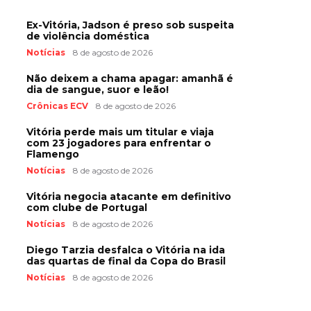
Ex-Vitória, Jadson é preso sob suspeita
de violência doméstica
Notícias
8 de agosto de 2026
Não deixem a chama apagar: amanhã é
dia de sangue, suor e leão!
Crônicas ECV
8 de agosto de 2026
Vitória perde mais um titular e viaja
com 23 jogadores para enfrentar o
Flamengo
Notícias
8 de agosto de 2026
Vitória negocia atacante em definitivo
com clube de Portugal
Notícias
8 de agosto de 2026
Diego Tarzia desfalca o Vitória na ida
das quartas de final da Copa do Brasil
Notícias
8 de agosto de 2026