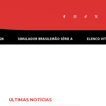
26
SIMULADOR BRASILEIRÃO SÉRIE A
ELENCO VIT
ÚLTIMAS NOTÍCIAS