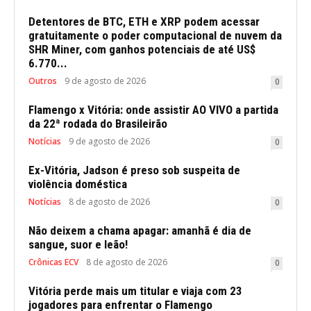
Detentores de BTC, ETH e XRP podem acessar
gratuitamente o poder computacional de nuvem da
SHR Miner, com ganhos potenciais de até US$
6.770...
Outros
9 de agosto de 2026
0
Flamengo x Vitória: onde assistir AO VIVO a partida
da 22ª rodada do Brasileirão
Notícias
9 de agosto de 2026
0
Ex-Vitória, Jadson é preso sob suspeita de
violência doméstica
Notícias
8 de agosto de 2026
0
Não deixem a chama apagar: amanhã é dia de
sangue, suor e leão!
Crônicas ECV
8 de agosto de 2026
0
Vitória perde mais um titular e viaja com 23
jogadores para enfrentar o Flamengo