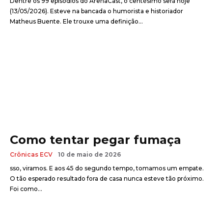
Dentre os 99 episódios do ArenaCast, o centésimo será hoje
(13/05/2026). Esteve na bancada o humorista e historiador
Matheus Buente. Ele trouxe uma definição...
Como tentar pegar fumaça
Crônicas ECV
10 de maio de 2026
sso, viramos. E aos 45 do segundo tempo, tomamos um empate.
O tão esperado resultado fora de casa nunca esteve tão próximo.
Foi como...