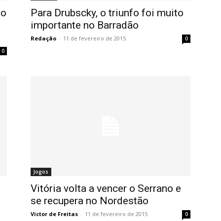
no
Para Drubscky, o triunfo foi muito
importante no Barradão
Redação
-
11 de fevereiro de 2015
0
0
Jogos
Vitória volta a vencer o Serrano e
se recupera no Nordestão
Victor de Freitas
-
11 de fevereiro de 2015
0