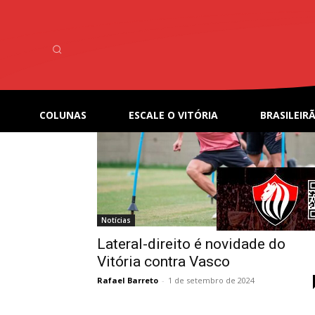
Home
Tags
Vasco
Tag: Vasco
COLUNAS
ESCALE O VITÓRIA
BRASILEIRÃ
Notícias
Lateral-direito é novidade do
Vitória contra Vasco
Rafael Barreto
-
1 de setembro de 2024