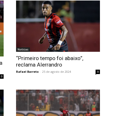
Notícias
“Primeiro tempo foi abaixo”,
a
reclama Alerrandro
Rafael Barreto
-
25 de agosto de 2024
0
0