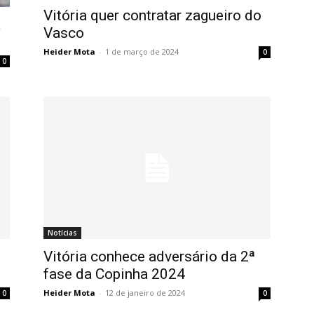
Vitória quer contratar zagueiro do
a
Vasco
Heider Mota
-
1 de março de 2024
0
0
Notícias
Vitória conhece adversário da 2ª
fase da Copinha 2024
Heider Mota
-
12 de janeiro de 2024
0
0