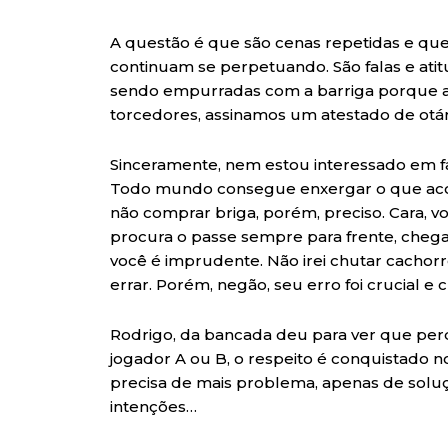
A questão é que são cenas repetidas e que 
continuam se perpetuando. São falas e at
sendo empurradas com a barriga porque am
torcedores, assinamos um atestado de otár
Sinceramente, nem estou interessado em fa
Todo mundo consegue enxergar o que acon
não comprar briga, porém, preciso. Cara, v
procura o passe sempre para frente, chega
você é imprudente. Não irei chutar cachor
errar. Porém, negão, seu erro foi crucial e 
Rodrigo, da bancada deu para ver que pe
jogador A ou B, o respeito é conquistado n
precisa de mais problema, apenas de soluçã
intenções…