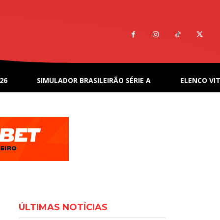
26
SIMULADOR BRASILEIRÃO SÉRIE A
ELENCO VIT
ÚLTIMAS NOTÍCIAS