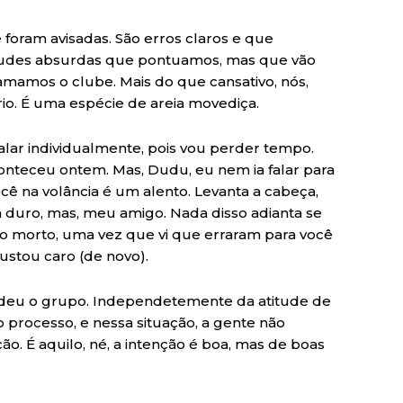
foram avisadas. São erros claros e que
itudes absurdas que pontuamos, mas que vão
amos o clube. Mais do que cansativo, nós,
io. É uma espécie de areia movediça.
lar individualmente, pois vou perder tempo.
teceu ontem. Mas, Dudu, eu nem ia falar para
ocê na volância é um alento. Levanta a cabeça,
 duro, mas, meu amigo. Nada disso adianta se
ro morto, uma vez que vi que erraram para você
custou caro (de novo).
rdeu o grupo. Independetemente da atitude de
o processo, e nessa situação, a gente não
o. É aquilo, né, a intenção é boa, mas de boas